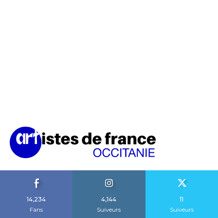
14,234
4,144
11
Fans
Suiveurs
Suiveurs