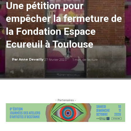
Une pétition pour
empêcher la fermeture de
la Fondation Espace
Ecureuil à Toulouse
27 février 2023
1
min. de lecture
Par
Anne Devailly
- Partenaires -