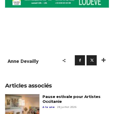
Adresse email*
Anne Devailly
Nom
Articles associés
Prénom
Pause estivale pour Artistes
Adresse email*
Occitanie
A la une
28 juillet 2026
Statut / Organisation