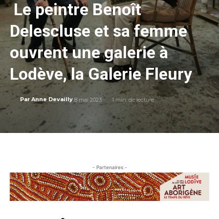
Le peintre Benoît
Delescluse et sa femme
ouvrent une galerie à
Lodève, la Galerie Fleury
8 mai 2023
1
min. de lecture
Par
Anne Devailly
- Partenaires -