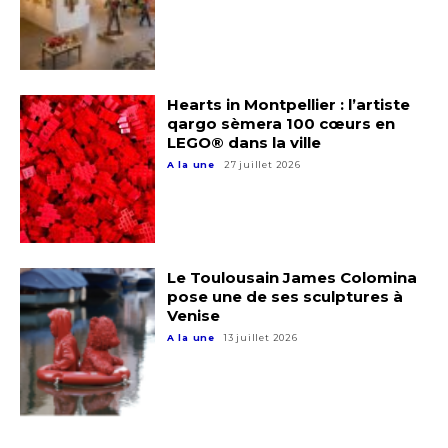
Nom
J'accepte les
termes et conditions
Prénom
Hearts in Montpellier : l’artiste
* Champ obligatoire
qargo sèmera 100 cœurs en
Statut / Organisation
LEGO® dans la ville
A la une
27 juillet 2026
J'accepte les
termes et conditions
* Champ obligatoire
Le Toulousain James Colomina
pose une de ses sculptures à
Venise
A la une
13 juillet 2026