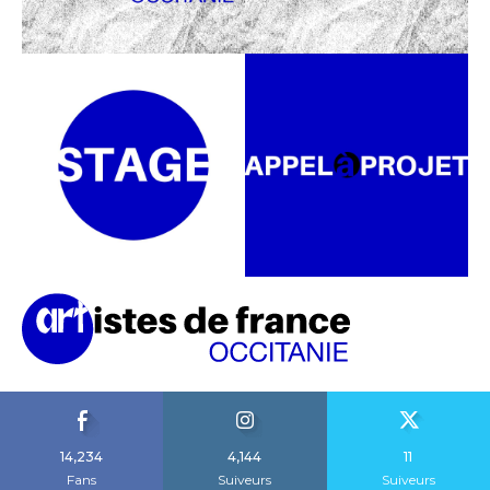
14,234
4,144
11
Fans
Suiveurs
Suiveurs