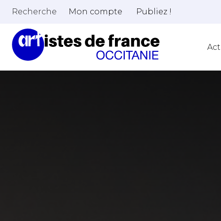
Recherche
Mon compte
Publiez !
Act