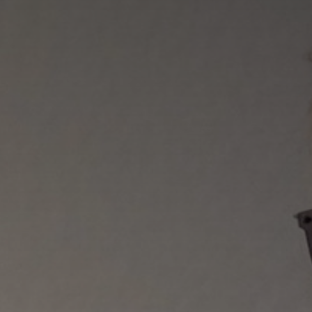
Nom
Adresse email
Prénom
Nom
Statut / Orga
Prénom
J'accepte l
Statut / Orga
* Champ oblig
J'accepte l
* Champ oblig