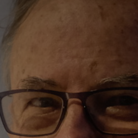
*
nisation
es
termes et conditions
nisation
atoire
es
termes et conditions
atoire