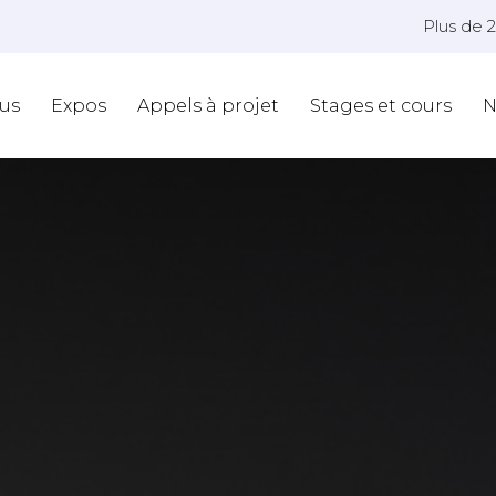
Plus de 
us
Expos
Appels à projet
Stages et cours
N