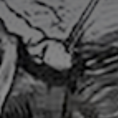
Adresse email
Nom
Adresse email
Prénom
Nom
Statut / Orga
Prénom
J'accepte l
Statut / Orga