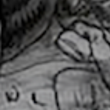
* Champ oblig
J'accepte l
* Champ oblig