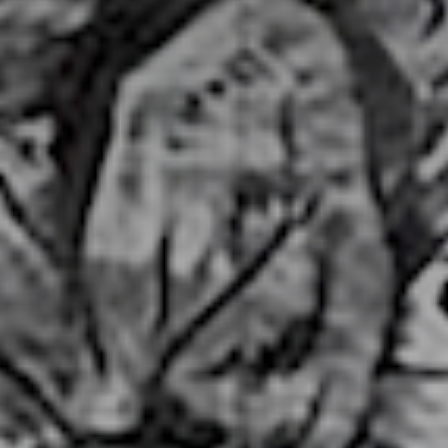
atoire
es
termes et conditions
atoire