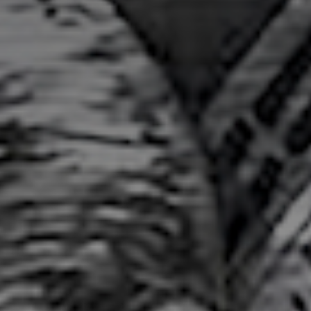
*
*
nisation
es
termes et conditions
nisation