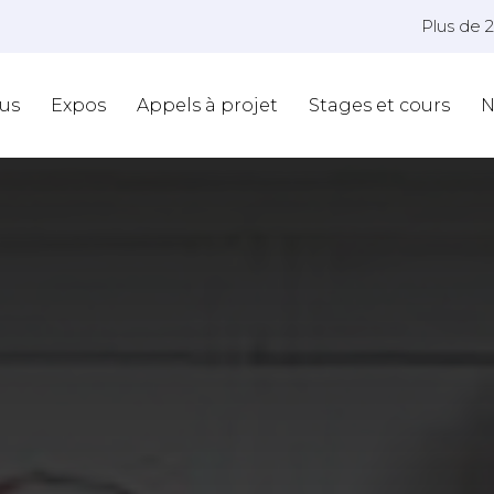
Plus de 
us
Expos
Appels à projet
Stages et cours
N