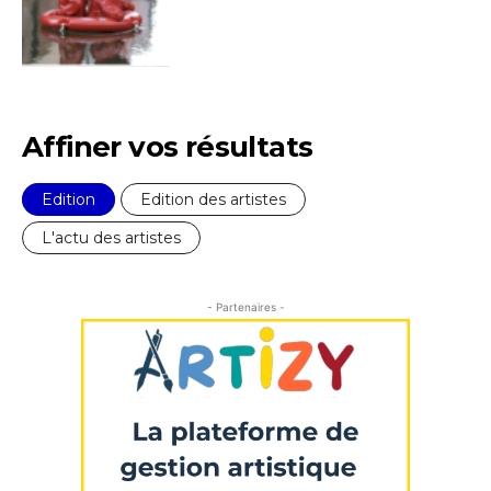
Adresse email*
Nom
Affiner vos résultats
Prénom
Edition
Edition des artistes
Adresse email*
L'actu des artistes
Statut / Organisation
Nom
- Partenaires -
J'accepte les
termes et conditions
Prénom
* Champ obligatoire
Statut / Organisation