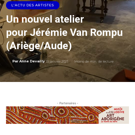
L'ACTU DES ARTISTES
Un nouvel atelier
pour Jérémie Van Rompu
(Ariège/Aude)
15 janvier 2021
Moins de
min. de lecture
Par
Anne Devailly
- Partenaires -