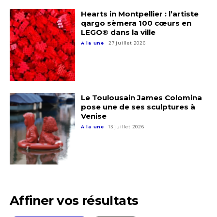
Nom
Hearts in Montpellier : l’artiste
qargo sèmera 100 cœurs en
LEGO® dans la ville
Prénom
A la une
27 juillet 2026
Adresse email*
Statut / Organisation
Nom
Le Toulousain James Colomina
J'accepte les
termes et conditions
pose une de ses sculptures à
Venise
Prénom
A la une
13 juillet 2026
* Champ obligatoire
Statut / Organisation
J'accepte les
termes et conditions
Affiner vos résultats
* Champ obligatoire