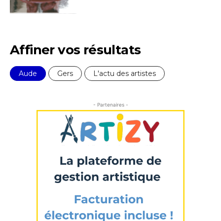
Adresse email*
Nom
Affiner vos résultats
Prénom
Aude
Gers
L'actu des artistes
Adresse email*
Statut / Organisation
- Partenaires -
Nom
J'accepte les
termes et conditions
Prénom
* Champ obligatoire
Statut / Organisation
J'accepte les
termes et conditions