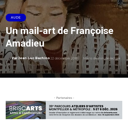
AUDE
Un mail-art de Françoise
Amadieu
22 décembre 2018
Moins de
min. de lecture
Par
Jean-Luc Bachino
- Partenaires -