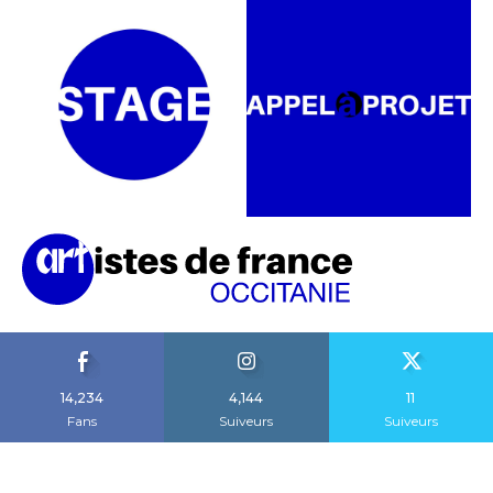
14,234
4,144
11
Fans
Suiveurs
Suiveurs