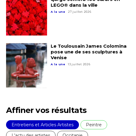
J'accepte les
termes et conditions
LEGO® dans la ville
Prénom
A la une
27 juillet 2026
* Champ obligatoire
Statut / Organisation
Le Toulousain James Colomina
J'accepte les
termes et conditions
pose une de ses sculptures à
Venise
A la une
13 juillet 2026
* Champ obligatoire
Affiner vos résultats
Entretiens et Articles Artistes
Peintre
L'actu des artistes
Occitanie