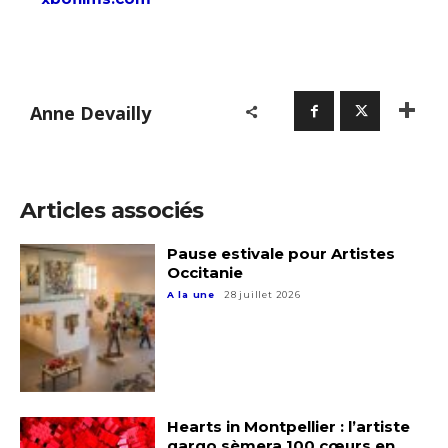
Anne Devailly
Adresse email*
Articles associés
Pause estivale pour Artistes
Nom
Occitanie
A la une
28 juillet 2026
Prénom
Adresse email*
Statut / Organisation
Nom
Hearts in Montpellier : l’artiste
qargo sèmera 100 cœurs en