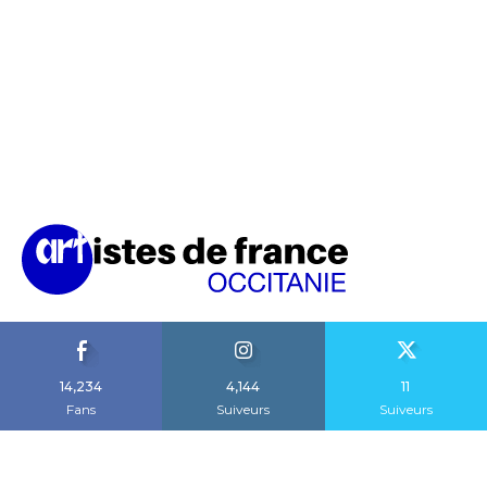
14,234
4,144
11
Fans
Suiveurs
Suiveurs