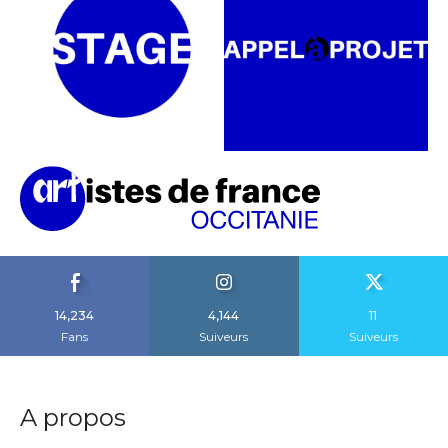
14,234
4,144
11
Fans
Suiveurs
Suiveurs
A propos