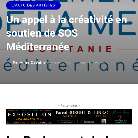
L'ACTU DES ARTISTES
Un appel à la créativité en
soutien de SOS
Méditerranée
18 janvier 2024
1
min. de lecture
Par
Anne Devailly
- Partenaires -