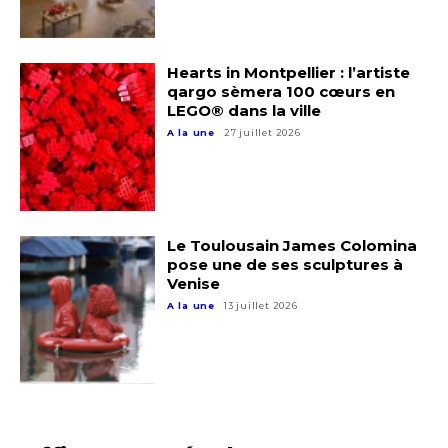
Hearts in Montpellier : l’artiste
qargo sèmera 100 cœurs en
LEGO® dans la ville
A la une
27 juillet 2026
Adresse email*
Le Toulousain James Colomina
Nom
pose une de ses sculptures à
Venise
A la une
13 juillet 2026
Prénom
Adresse email*
Statut / Organisation
Nom
J'accepte les
termes et conditions