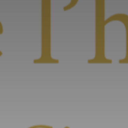
Adresse email
Nom
Adresse email
Prénom
Nom
Statut / Orga
Prénom
J'accepte l
Statut / Orga