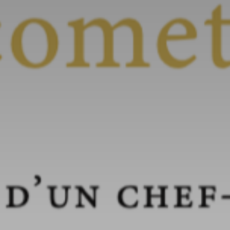
atoire
es
termes et conditions
atoire