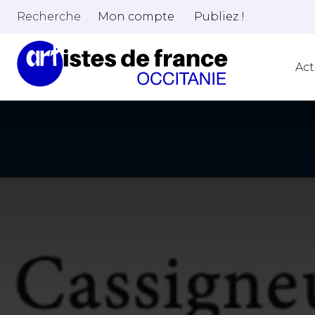
Recherche
Mon compte
Publiez !
Act