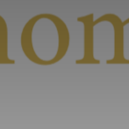
*
*
nisation
es
termes et conditions
nisation