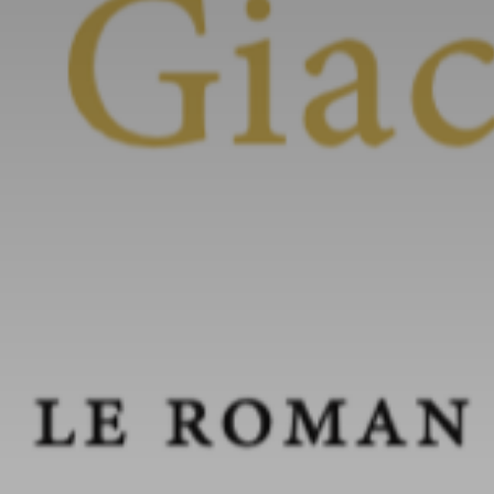
* Champ oblig
J'accepte l
* Champ oblig