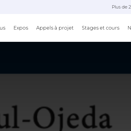
Plus de 
us
Expos
Appels à projet
Stages et cours
N