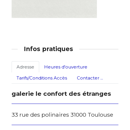
Adresse email*
Infos pratiques
Nom
Adresse
Heures d'ouverture
Prénom
Tarifs/Conditions Accès
Contacter ...
Adresse email*
galerie le confort des étranges
Statut / Organisation
Nom
33 rue des polinaires 31000 Toulouse
J'accepte les
termes et conditions
Prénom