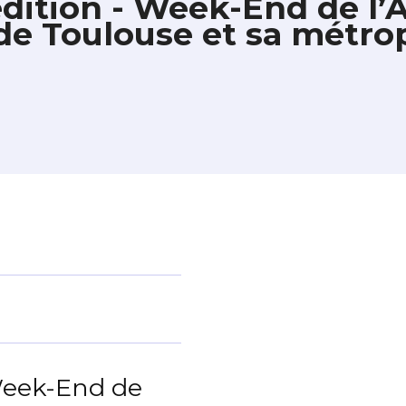
dition - Week-End de l’A
e Toulouse et sa métro
 Week-End de