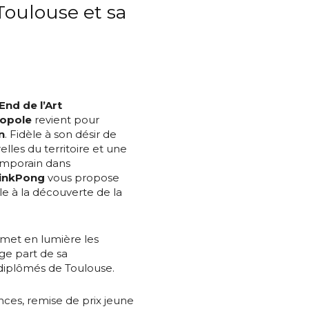
Toulouse et sa
nd de l’Art
ropole
revient pour
*
n
. Fidèle à son désir de
elles du territoire et une
emporain dans
inkPong
vous propose
e à la découverte de la
*
 met en lumière les
ge part de sa
nisation
diplômés de Toulouse.
ces, remise de prix jeune