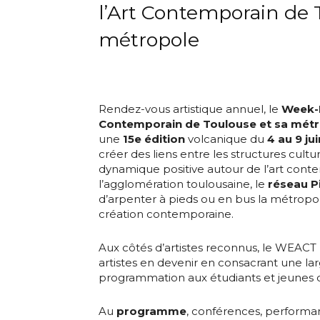
l’Art Contemporain de 
métropole
Rendez-vous artistique annuel, le
Week-E
Contemporain de Toulouse et sa mét
Adresse email
une
15e édition
volcanique du
4 au 9 jui
créer des liens entre les structures cultur
dynamique positive autour de l’art cont
Nom
l’agglomération toulousaine, le
réseau P
d’arpenter à pieds ou en bus la métropol
création contemporaine.
Adresse email
Prénom
Aux côtés d’artistes reconnus, le WEACT
artistes en devenir en consacrant une lar
Nom
Statut / Orga
programmation aux étudiants et jeunes 
Au
programme
, conférences, performan
Prénom