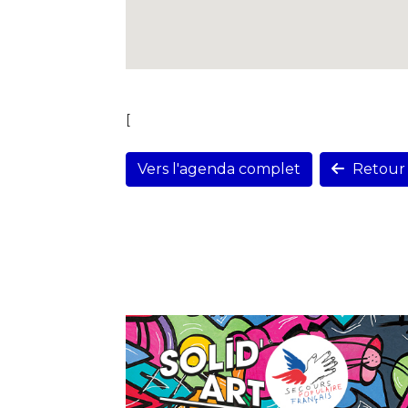
[
Vers l'agenda complet
Retour