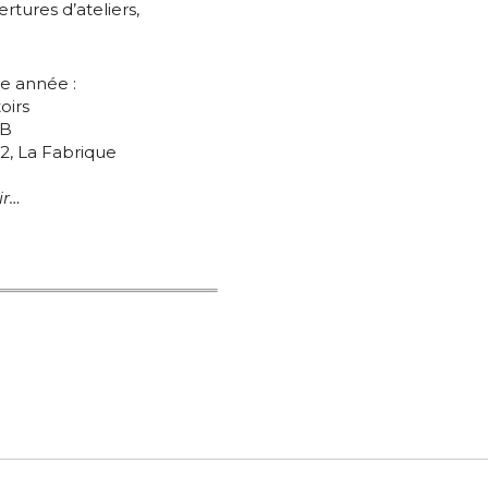
es
termes et conditions
ertures d’ateliers,
nisation
e année :
atoire
oirs
BB
es
termes et conditions
 2, La Fabrique
ir…
atoire