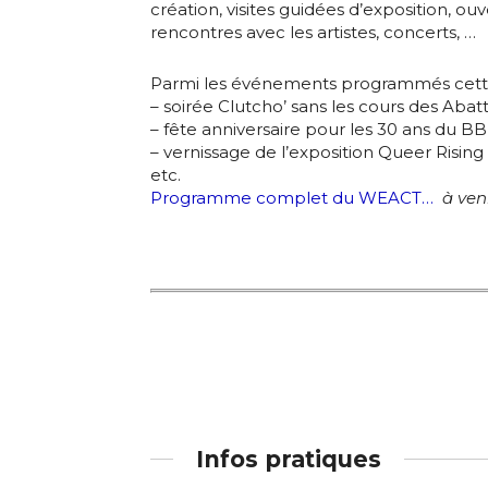
J'accepte l
création, visites guidées d’exposition, ouv
rencontres avec les artistes, concerts, …
Statut / Orga
Parmi les événements programmés cett
* Champ oblig
– soirée Clutcho’ sans les cours des Abatt
– fête anniversaire pour les 30 ans du B
J'accepte l
– vernissage de l’exposition Queer Rising
etc.
Programme complet du WEACT…
à ven
* Champ oblig
Infos pratiques