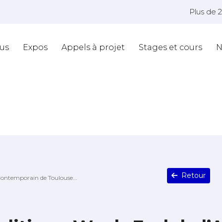
Plus de 
us
Expos
Appels à projet
Stages et cours
N
Retour
Contemporain de Toulouse...