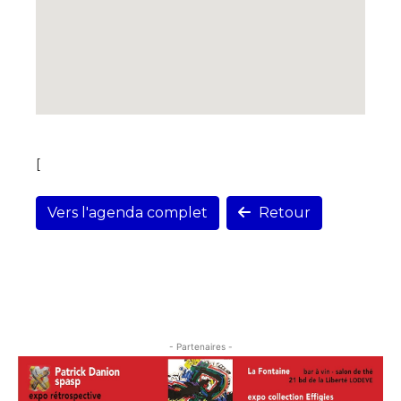
[
Vers l'agenda complet
Retour
- Partenaires -