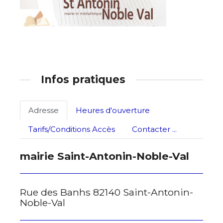
Nom
Prénom
Adresse email*
Statut / Organisation
Infos pratiques
Nom
J'accepte les
termes et conditions
Adresse
Heures d'ouverture
Prénom
Tarifs/Conditions Accès
Contacter ...
* Champ obligatoire
Statut / Organisation
mairie Saint-Antonin-Noble-Val
J'accepte les
termes et conditions
Rue des Banhs 82140 Saint-Antonin-
Noble-Val
* Champ obligatoire