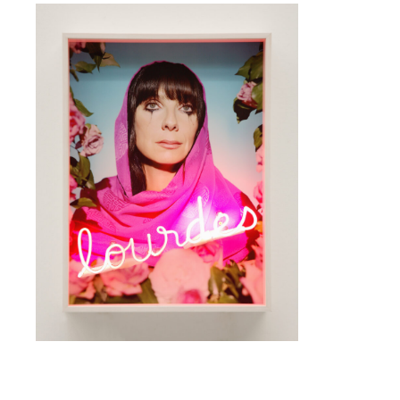
Prénom
Adresse email*
Statut / Organisation
Nom
J'accepte les
termes et conditions
Prénom
* Champ obligatoire
Statut / Organisation
J'accepte les
termes et conditions
* Champ obligatoire