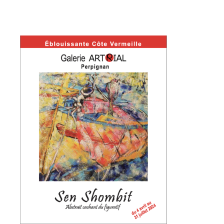
Prénom
Adresse email*
Statut / Organisation
Nom
J'accepte les
termes et conditions
Prénom
* Champ obligatoire
Statut / Organisation
J'accepte les
termes et conditions
* Champ obligatoire