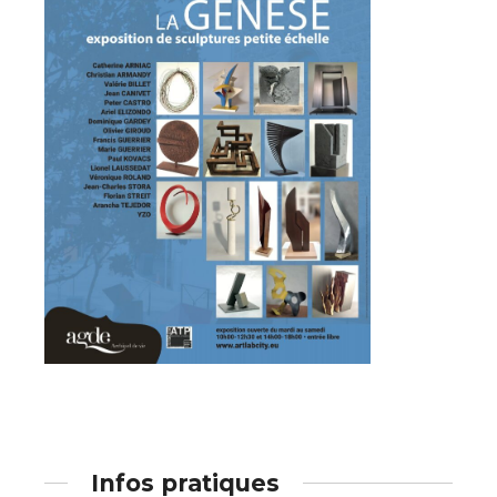
Adresse email*
Statut / Organisation
Nom
J'accepte les
termes et conditions
Prénom
* Champ obligatoire
Statut / Organisation
J'accepte les
termes et conditions
* Champ obligatoire
Infos pratiques