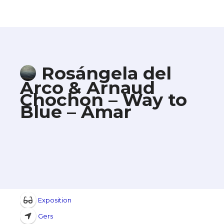
Rosángela del
Arco & Arnaud
Chochon – Way to
Blue – Amar
Exposition
Gers