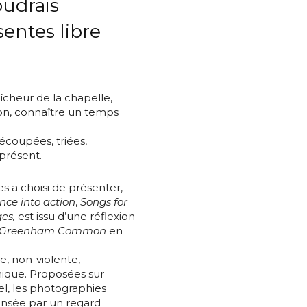
oudrais
entes libre
îcheur de la chapelle,
ion, connaître un temps
́coupées, triées,
présent.
*
 a choisi de présenter,
ence into action
,
Songs for
ges,
est issu d’une réflexion
Greenham Common
en
*
ue, non-violente,
chique. Proposées sur
el, les photographies
nsée par un regard