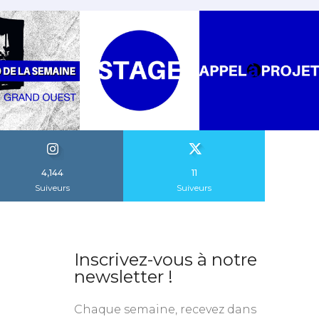
4,144
11
Suiveurs
Suiveurs
Inscrivez-vous à notre
newsletter !
Chaque semaine, recevez dans
votre boite mail un condensé
des actualités.