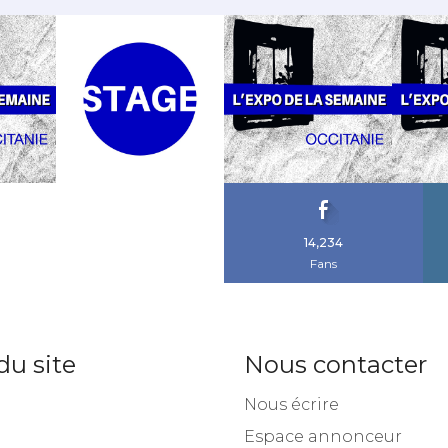
14,234
Fans
du site
Nous contacter
Nous écrire
Espace annonceur
en vue !
Rejoindre l’équipe
à projet
et cours