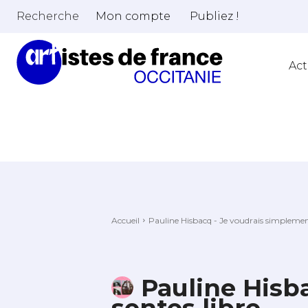
Recherche
Mon compte
Publiez !
Act
Accueil
Pauline Hisbacq - Je voudrais simplement
Pauline Hisb
sentes libre