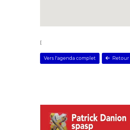
[
Vers l'agenda complet
Retour