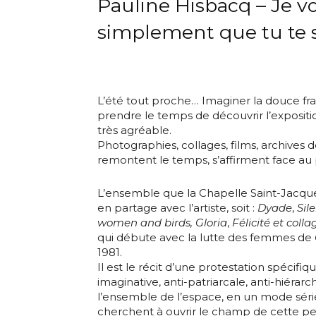
Pauline Hisbacq – Je v
simplement que tu te s
L’été tout proche… Imaginer la douce fra
prendre le temps de découvrir l’exposit
très agréable.
Photographies, collages, films, archives de
remontent le temps, s’affirment face au 
Adresse email
L’ensemble que la Chapelle Saint-Jacques
en partage avec l’artiste, soit :
Dyade
,
Sil
women and birds,
Gloria
,
Félicité et colla
Nom
qui débute avec la lutte des femmes de
1981.
Adresse email
Il est le récit d’une protestation spécifiq
Prénom
imaginative, anti-patriarcale, anti-hiérar
l’ensemble de l’espace, en un mode séri
Nom
cherchent à ouvrir le champ de cette pe