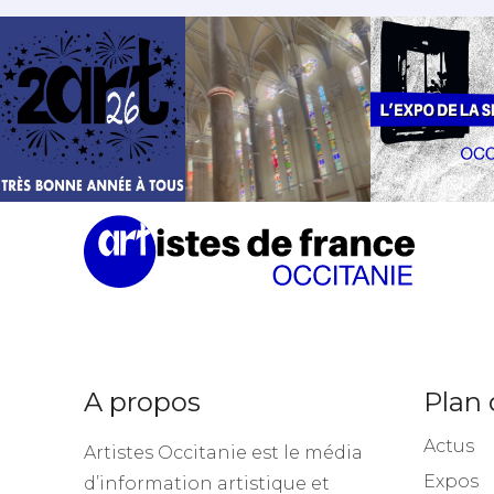
A propos
Plan 
Actus
Artistes Occitanie est le média
Expos
d’information artistique et
culturel qui soutient les artistes
Artiste 
de notre territoire.
Appels 
Stages 