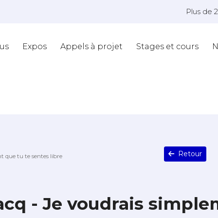
Plus de 
us
Expos
Appels à projet
Stages et cours
N
Retour
 que tu te sentes libre
acq - Je voudrais simple