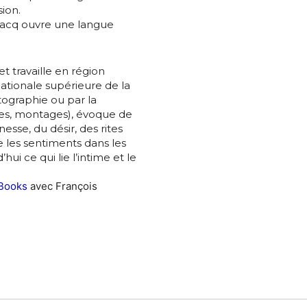
nisation
ion.
bacq ouvre une langue
es
termes et conditions
et travaille en région
nisation
nationale supérieure de la
atoire
tographie ou par la
ges, montages), évoque de
es
termes et conditions
esse, du désir, des rites
e les sentiments dans les
hui ce qui lie l’intime et le
atoire
Books
avec François