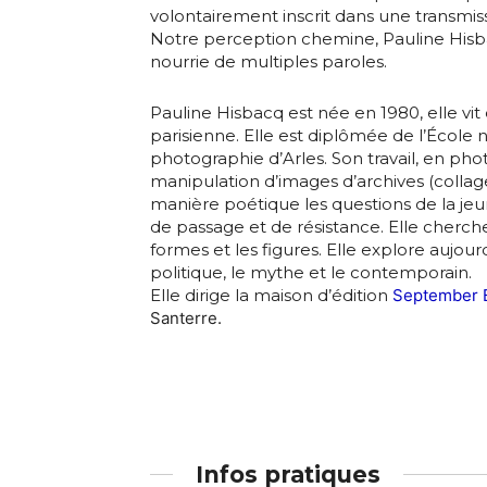
Statut / Orga
volontairement inscrit dans une transmiss
Notre perception chemine, Pauline His
Prénom
nourrie de multiples paroles.
J'accepte l
Pauline Hisbacq est née en 1980, elle vit 
Statut / Orga
parisienne. Elle est diplômée de l’École 
* Champ oblig
photographie d’Arles. Son travail, en pho
manipulation d’images d’archives (colla
J'accepte l
manière poétique les questions de la jeun
de passage et de résistance. Elle cherch
formes et les figures. Elle explore aujourd’
politique, le mythe et le contemporain.
* Champ oblig
Elle dirige la maison d’édition
September 
Santerre.
Infos pratiques