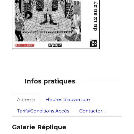
Nom
Prénom
Adresse email*
Statut / Organisation
Nom
J'accepte les
termes et conditions
Prénom
Infos pratiques
* Champ obligatoire
Statut / Organisation
Adresse
Heures d'ouverture
Tarifs/Conditions Accès
Contacter ...
J'accepte les
termes et conditions
Galerie Réplique