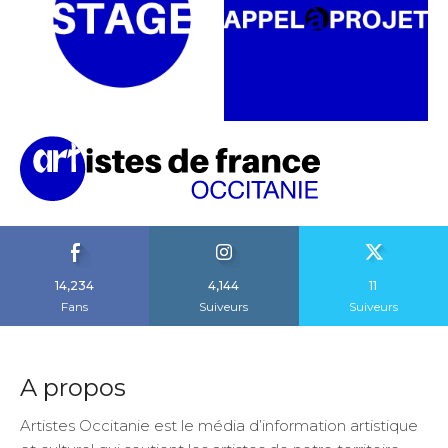
14,234
4,144
11
Fans
Suiveurs
Suiveurs
A propos
Artistes Occitanie est le média d’information artistique