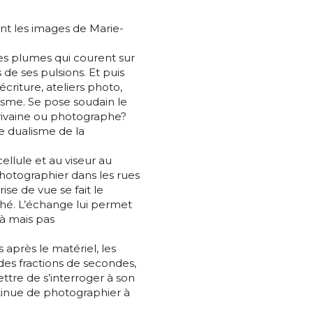
nisation
nt les images de Marie-
 les plumes qui courent sur
 de ses pulsions. Et puis
es
termes et conditions
́criture, ateliers photo,
isme. Se pose soudain le
nisation
 Écrivaine ou photographe?
atoire
 dualisme de la
es
termes et conditions
ellule et au viseur au
hotographier dans les rues
ise de vue se fait le
ché. L’échange lui permet
atoire
là mais pas
près le matériel, les
sir des fractions de secondes,
ettre de s’interroger à son
ntinue de photographier à