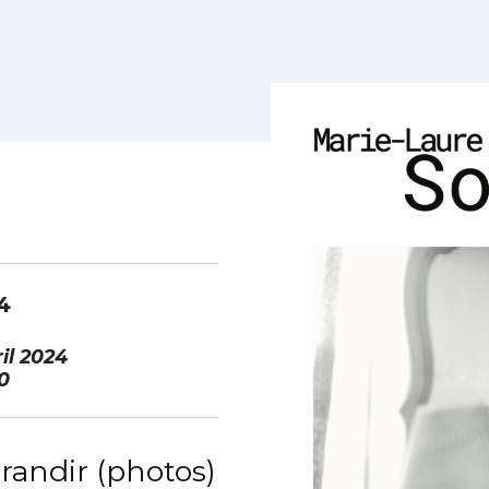
4
il 2024
0
randir (photos)