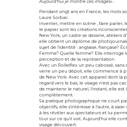
Aujourd’hui je montre ces images
« .
Nom
Statut / Orga
Pendant vingt ans en France, les mots so
Laure Sorbac.
Inventer, mettre en scène , faire parler,
Prénom
le papier sont les créations inconscientes
J'accepte l
New York, un cadre se dessine, ateliers d’e
elle obtient un diplôme de photojournal
Statut / Orga
sujet de l’identité : anglaise, française?
* Champ oblig
Femme? Quelle femme? Elle interroge le
perception et de la représentation.
J'accepte l
Avec un Rolleiflex un peu cabossé, sans c
verre un peu dépoli, elle commence à p
de New York. Avec cet appareil dont la pr
regard vers le bas, le visage n’est pas ca
* Champ oblig
de maintenir le naturel, l’instant, elle est 
complètement.
Sa pratique photographique ne court pas a
objectifs, elle s’intéresse à l’autre, à sai
à les révéler aux spectateurs et lui perm
tour sur ce qu’il voit. Aujourd’hui elle co
visage découvert.