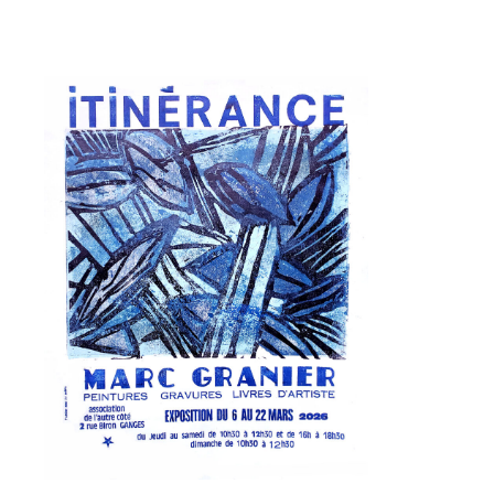
Prénom
Adresse email*
Statut / Organisation
Nom
J'accepte les
termes et conditions
Prénom
* Champ obligatoire
Statut / Organisation
J'accepte les
termes et conditions
* Champ obligatoire