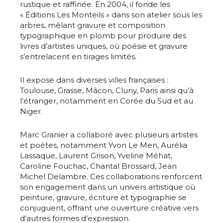
rustique et raffinée. En 2004, il fonde les
« Éditions Les Monteils » dans son atelier sous les
arbres, mêlant gravure et composition
typographique en plomb pour produire des
livres d’artistes uniques, où poésie et gravure
s’entrelacent en tirages limités.
Il expose dans diverses villes françaises :
Toulouse, Grasse, Mâcon, Cluny, Paris ainsi qu’à
l’étranger, notamment en Corée du Sud et au
Niger.
Marc Granier a collaboré avec plusieurs artistes
et poètes, notamment Yvon Le Men, Aurélia
Lassaque, Laurent Grison, Yveline Méhat,
Caroline Fouchac, Chantal Brossard, Jean
Adresse email*
Michel Delambre. Ces collaborations renforcent
son engagement dans un univers artistique où
peinture, gravure, écriture et typographie se
Nom
conjuguent, offrant une ouverture créative vers
d’autres formes d’expression.