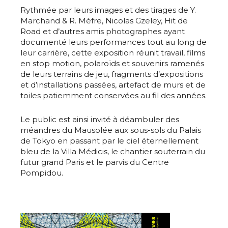
Rythmée par leurs images et des tirages de Y.
Nom
Marchand & R. Mèfre, Nicolas Gzeley, Hit de
Road et d’autres amis photographes ayant
documenté leurs performances tout au long de
Prénom
leur carrière, cette exposition réunit travail, films
Adresse email*
en stop motion, polaroïds et souvenirs ramenés
de leurs terrains de jeu, fragments d’expositions
Statut / Organisation
et d’installations passées, artefact de murs et de
Nom
toiles patiemment conservées au fil des années.
J'accepte les
termes et conditions
Le public est ainsi invité à déambuler des
Prénom
méandres du Mausolée aux sous-sols du Palais
de Tokyo en passant par le ciel éternellement
* Champ obligatoire
bleu de la Villa Médicis, le chantier souterrain du
Statut / Organisation
futur grand Paris et le parvis du Centre
Pompidou.
J'accepte les
termes et conditions