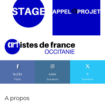
14,234
4,144
11
Fans
Suiveurs
Suiveurs
A propos