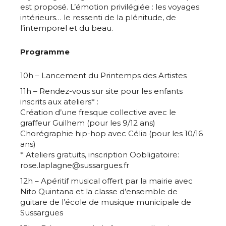
Adresse email*
est proposé. L’émotion privilégiée : les voyages
intérieurs… le ressenti de la plénitude, de
Statut / Organisation
l’intemporel et du beau.
Nom
Programme
J'accepte les
termes et conditions
Prénom
10h – Lancement du Printemps des Artistes
11h – Rendez-vous sur site pour les enfants
* Champ obligatoire
Statut / Organisation
inscrits aux ateliers* :
Création d’une fresque collective avec le
graffeur Guilhem (pour les 9/12 ans)
Chorégraphie hip-hop avec Célia (pour les 10/16
J'accepte les
termes et conditions
ans)
* Ateliers gratuits, inscription Oobligatoire:
rose.laplagne@sussargues.fr
* Champ obligatoire
12h – Apéritif musical offert par la mairie avec
Nito Quintana et la classe d’ensemble de
guitare de l’école de musique municipale de
Sussargues