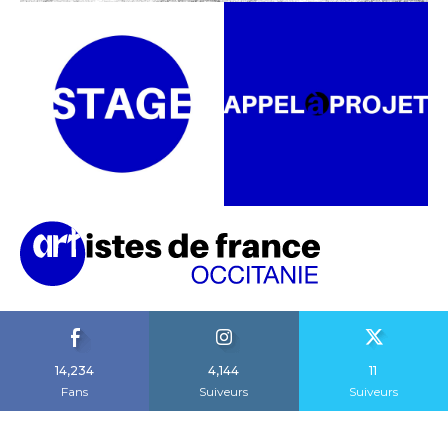
14,234
4,144
11
Fans
Suiveurs
Suiveurs