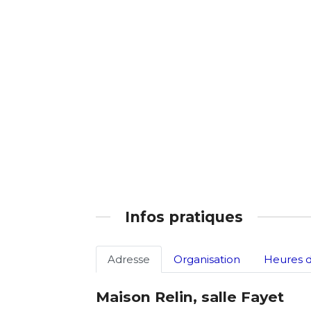
Adresse email
Prénom
Nom
Statut / Orga
Prénom
J'accepte l
Statut / Orga
* Champ oblig
J'accepte l
Infos pratiques
* Champ oblig
Adresse
Organisation
Heures d
Maison Relin, salle Fayet