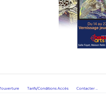
*
nisation
es
termes et conditions
nisation
atoire
es
termes et conditions
atoire
'ouverture
Tarifs/Conditions Accès
Contacter ...