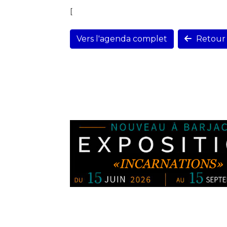
[
Vers l'agenda complet
Retour