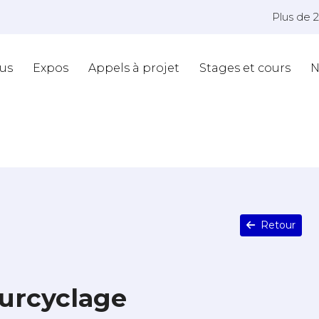
Plus de 
us
Expos
Appels à projet
Stages et cours
N
Retour
Surcyclage