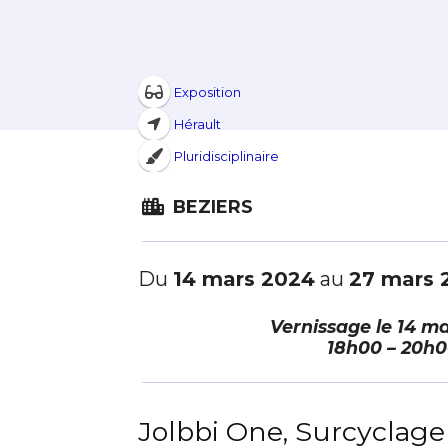
Exposition
Hérault
Pluridisciplinaire
BEZIERS
Du
14 mars 2024
au
27 mars 
Vernissage le
14 ma
18h00 – 20h
Adresse email
Jolbbi One, Surcyclage
Nom