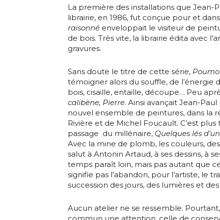
La première des installations que Jean-P
librairie, en 1986, fut conçue pour et dan
raisonné
enveloppait le visiteur de peint
de bois. Très vite, la librairie édita avec l’
gravures.
Sans doute le titre de cette série,
Poumon
témoigner alors du souffle, de l’énergie d
bois, cisaille, entaille, découpe… Peu après
calibène, Pierre
. Ainsi avançait Jean-Pau
nouvel ensemble de peintures, dans la r
Rivière et de Michel Foucault. C’est plus
passage du millénaire,
Quelques lés d’u
Avec la mine de plomb, les couleurs, des
salut à Antonin Artaud, à ses dessins, à se
temps paraît loin, mais pas autant que c
signifie pas l’abandon, pour l’artiste, le tr
succession des jours, des lumières et des 
Aucun atelier ne se ressemble. Pourtant
commun une attention, celle de conserve