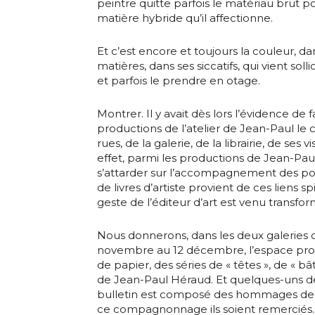
peintre quitte parfois le matériau brut 
* Champ oblig
matière hybride qu’il affectionne.
J'accepte l
Et c’est encore et toujours la couleur, d
matières, dans ses siccatifs, qui vient sollic
et parfois le prendre en otage.
* Champ oblig
Montrer. Il y avait dès lors l’évidence de 
productions de l’atelier de Jean-Paul le c
rues, de la galerie, de la librairie, de ses v
effet, parmi les productions de Jean-Paul 
s’attarder sur l’accompagnement des p
de livres d’artiste provient de ces liens sp
geste de l’éditeur d’art est venu transfor
Nous donnerons, dans les deux galeries d
novembre au 12 décembre, l’espace propr
de papier, des séries de « têtes », de « b
de Jean-Paul Héraud. Et quelques-uns de
bulletin est composé des hommages de 
ce compagnonnage ils soient remerciés.