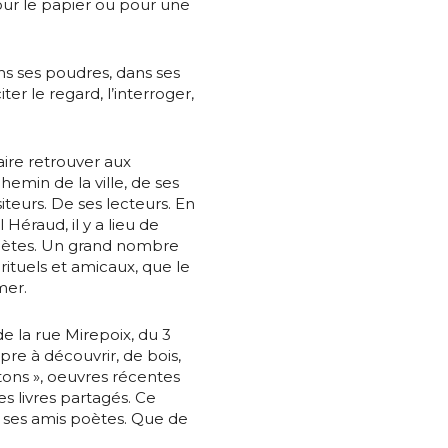
pour le papier ou pour une
atoire
es
termes et conditions
ans ses poudres, dans ses
iter le regard, l’interroger,
atoire
faire retrouver aux
hemin de la ville, de ses
isiteurs. De ses lecteurs. En
Héraud, il y a lieu de
oètes. Un grand nombre
irituels et amicaux, que le
mer.
e la rue Mirepoix, du 3
e à découvrir, de bois,
âtons », oeuvres récentes
s livres partagés. Ce
ses amis poètes. Que de