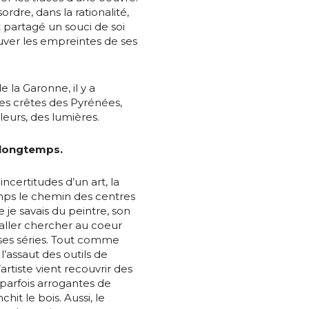
rdre, dans la rationalité,
t partagé un souci de soi
ouver les empreintes de ses
*
e la Garonne, il y a
res crêtes des Pyrénées,
uleurs, des lumières.
s longtemps.
*
ncertitudes d’un art, la
mps le chemin des centres
e je savais du peintre, son
nisation
ut aller chercher au coeur
 ses séries. Tout comme
l’assaut des outils de
es
termes et conditions
artiste vient recouvrir des
 parfois arrogantes de
hit le bois. Aussi, le
nisation