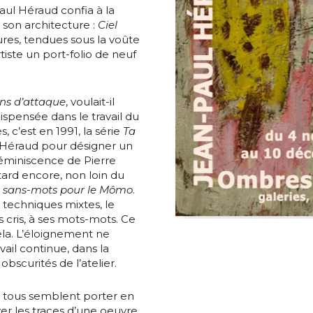
aul Héraud confia à la
s son architecture :
Ciel
ures, tendues sous la voûte
artiste un port-folio de neuf
s d’attaque
, voulait-il
ispensée dans le travail du
, c’est en 1991, la série
Ta
l Héraud pour désigner un
éminiscence de Pierre
 tard encore, non loin du
n sans-mots pour le Mômo
.
 techniques mixtes, le
s cris, à ses mots-mots. Ce
ela. L’éloignement ne
avail continue, dans la
obscurités de l’atelier.
, tous semblent porter en
r les traces d’une oeuvre.