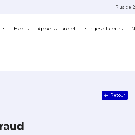
Plus de 
us
Expos
Appels à projet
Stages et cours
N
Retour
raud