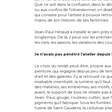
Que ce soit dans la confusion, dans le déso
ou aux confins de l’obsessionnel, on dirai
qui consiste pour l’artiste à pouvoir retr
mains, de son histoire, de ses fantômes.
Adresse email
Jean-Paul Héraud a installé le sien près d
longtemps. De là, il peut voir les premiè
les ciels, les saisons, les variations des co
Nom
Je n’avais pas pénétré l’atelier depui
Adresse email
Prénom
Le choix du retrait peut-être, propre aux i
peinture, qui regagne depuis peu de te
Nom
d‘art et des galeries. J’y ai retrouvé ce qu
Statut / Orga
insatiable inventivité, la lumière qu’il fa
des matières, ses emblèmes, ses motifs,
Prénom
avant, le support de bois ne résiste pas à 
J'accepte l
Jean- Paul, gouge, couteau, cutter, que l’
pigments qu’il fabrique. Sous les fumées
l’usine de Saint-Gaudens, la cellulose blanc
Statut / Orga