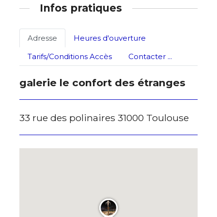
Infos pratiques
Statut / Organisation
Nom
Adresse
Heures d'ouverture
J'accepte les
termes et conditions
Tarifs/Conditions Accès
Contacter ...
Prénom
galerie le confort des étranges
* Champ obligatoire
Statut / Organisation
33 rue des polinaires 31000 Toulouse
J'accepte les
termes et conditions
* Champ obligatoire