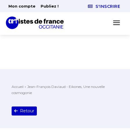
Mon compte
Publiez !
S'INSCRIRE
Accueil
Jean-François Daviaud - Eikones, Une nouvelle
cosmogonie
Retour