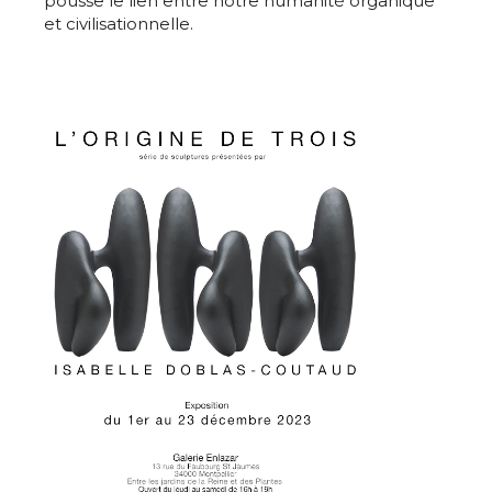
pousse le lien entre notre humanité organique
et civilisationnelle.
Adresse email*
Nom
Prénom
Adresse email*
Statut / Organisation
Nom
J'accepte les
termes et conditions
Prénom