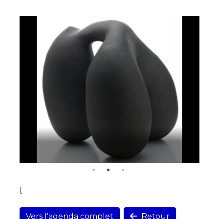
[
Vers l'agenda complet
Retour