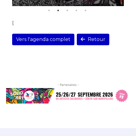
[
Vers l'agenda complet
Retour
- Partenaires -