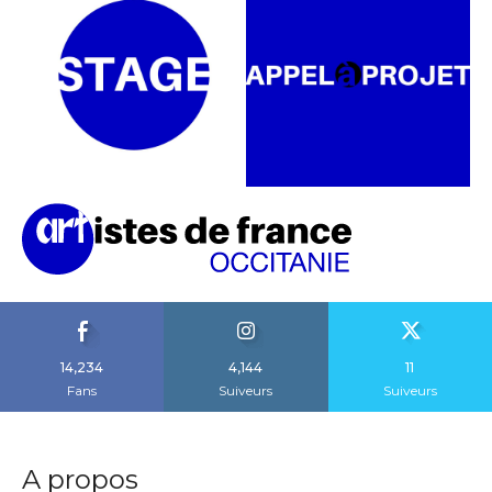
14,234
4,144
11
Fans
Suiveurs
Suiveurs
A propos