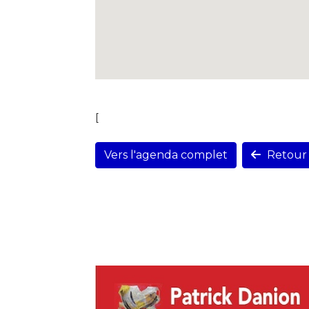
[
Vers l'agenda complet
Retour