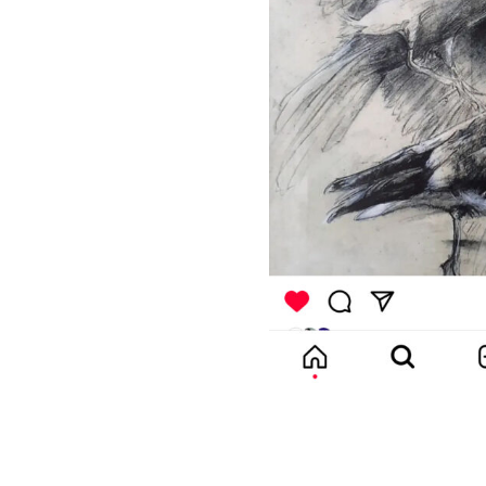
*
*
nisation
es
termes et conditions
nisation
atoire
es
termes et conditions