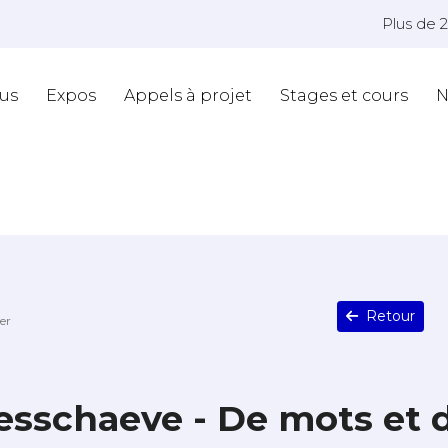
Plus de 
us
Expos
Appels à projet
Stages et cours
N
Retour
er
esschaeve - De mots et 