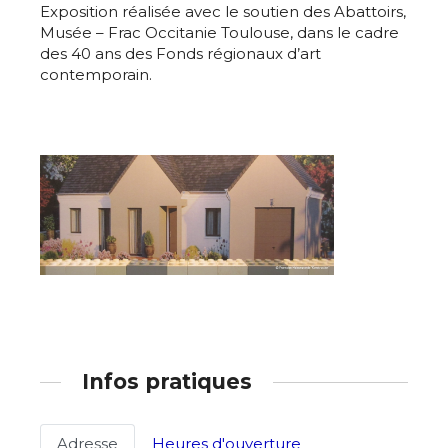
Statut / Organisation
Exposition réalisée avec le soutien des Abattoirs,
Nom
Musée – Frac Occitanie Toulouse, dans le cadre
des 40 ans des Fonds régionaux d’art
J'accepte les
termes et conditions
contemporain.
Prénom
* Champ obligatoire
Statut / Organisation
J'accepte les
termes et conditions
* Champ obligatoire
Infos pratiques
Adresse
Heures d'ouverture