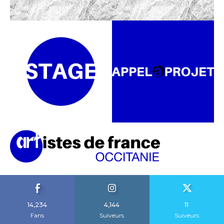
14,234
4,144
11
Fans
Suiveurs
Suiveurs