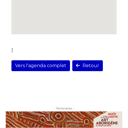
[
Vers l'agenda complet
Retour
- Partenaires -