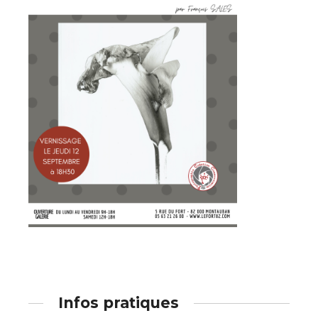
Adresse email*
Nom
Prénom
Adresse email*
Statut / Organisation
Nom
J'accepte les
termes et conditions
Prénom
* Champ obligatoire
Statut / Organisation
Infos pratiques