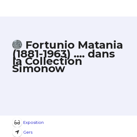
Fortunio Matania
(1881-1963) …. dans
la Collection
Simonow
Exposition
Gers