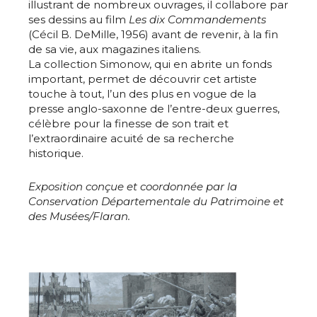
illustrant de nombreux ouvrages, il collabore par
ses dessins au film
Les dix Commandements
(Cécil B. DeMille, 1956) avant de revenir, à la fin
de sa vie, aux magazines italiens.
La collection Simonow, qui en abrite un fonds
important, permet de découvrir cet artiste
touche à tout, l’un des plus en vogue de la
presse anglo-saxonne de l’entre-deux guerres,
célèbre pour la finesse de son trait et
Adresse email*
l’extraordinaire acuité de sa recherche
historique.
Nom
Exposition conçue et coordonnée par la
Conservation Départementale du Patrimoine et
des Musées/Flaran.
Prénom
Adresse email*
Statut / Organisation
Nom
J'accepte les
termes et conditions