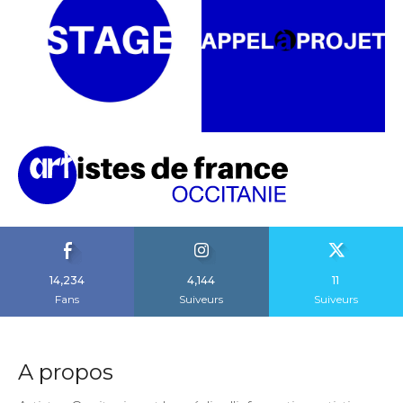
14,234
4,144
11
Fans
Suiveurs
Suiveurs