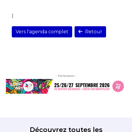
[
Vers l'agenda complet
Retour
- Partenaires -