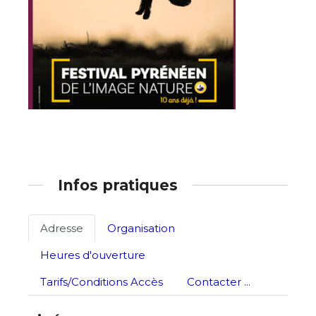
Nom
Prénom
Adresse email*
Statut / Organisation
Nom
J'accepte les
termes et conditions
Infos pratiques
Prénom
* Champ obligatoire
Adresse
Organisation
Statut / Organisation
Heures d'ouverture
J'accepte les
termes et conditions
Tarifs/Conditions Accès
Contacter ...