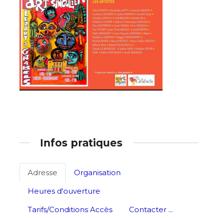
J'accepte les
termes et conditions
Prénom
* Champ obligatoire
Statut / Organisation
J'accepte les
termes et conditions
* Champ obligatoire
Infos pratiques
Adresse
Organisation
Heures d'ouverture
Tarifs/Conditions Accès
Contacter ...