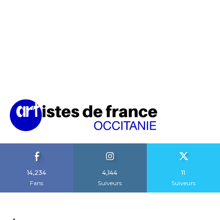
14,234
4,144
11
Fans
Suiveurs
Suiveurs