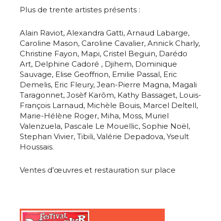
Plus de trente artistes présents :
Alain Raviot, Alexandra Gatti, Arnaud Labarge,
Caroline Mason, Caroline Cavalier, Annick Charly,
Christine Fayon, Mapi, Cristel Beguin, Darédo
Art, Delphine Cadoré , Djihem, Dominique
Sauvage, Elise Geoffrion, Emilie Passal, Eric
Demelis, Eric Fleury, Jean-Pierre Magna, Magali
Taragonnet, Josèf Karôm, Kathy Bassaget, Louis-
François Larnaud, Michèle Bouis, Marcel Deltell,
Adresse email*
Marie-Hélène Roger, Miha, Moss, Muriel
Valenzuela, Pascale Le Mouellic, Sophie Noël,
Stephan Vivier, Tibili, Valérie Depadova, Yseult
Nom
Houssais.
Ventes d’œuvres et restauration sur place
Prénom
Adresse email*
Statut / Organisation
Nom