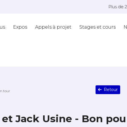
Plus de 
us
Expos
Appels à projet
Stages et cours
N
Retour
un tour
 et Jack Usine - Bon pou