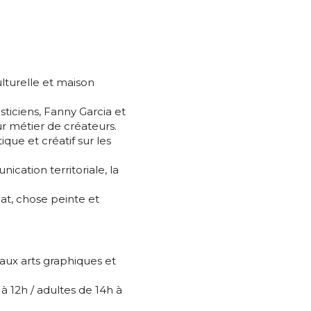
*
culturelle et maison
ticiens, Fanny Garcia et
r métier de créateurs.
ique et créatif sur les
*
nication territoriale, la
nat, chose peinte et
nisation
es
termes et conditions
n aux arts graphiques et
à 12h / adultes de 14h à
nisation
atoire