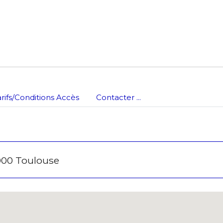
es
termes et conditions
atoire
arifs/Conditions Accès
Contacter ...
000 Toulouse