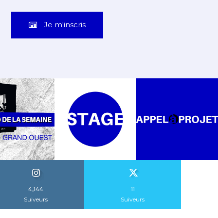
Je m'inscris
4,144
11
Suiveurs
Suiveurs