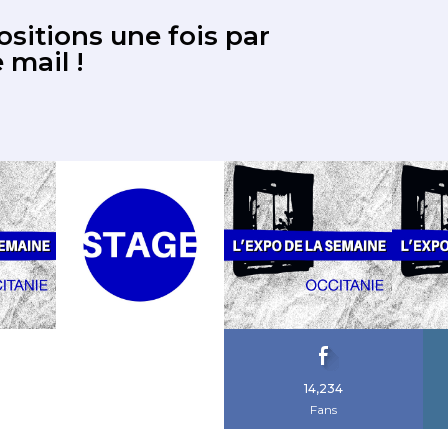
sitions une fois par
 mail !
14,234
Fans