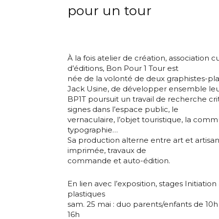
pour un tour
Adresse email
À la fois atelier de création, association 
d’éditions, Bon Pour 1 Tour est
née de la volonté de deux graphistes-plas
Nom
Jack Usine, de développer ensemble leu
BP1T poursuit un travail de recherche crit
Adresse email
signes dans l’espace public, le
Prénom
vernaculaire, l’objet touristique, la commu
typographie…
Sa production alterne entre art et artisa
Nom
Statut / Orga
imprimée, travaux de
commande et auto-édition.
Prénom
J'accepte l
En lien avec l’exposition, stages Initiatio
plastiques
sam. 25 mai : duo parents/enfants de 10h 
Statut / Orga
16h
* Champ oblig