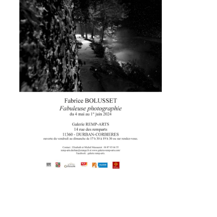
Adresse email*
Nom
Prénom
Adresse email*
Statut / Organisation
Nom
J'accepte les
termes et conditions
Prénom
* Champ obligatoire
Statut / Organisation