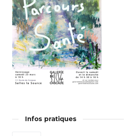
Adresse email*
Nom
Prénom
Adresse email*
Statut / Organisation
Nom
J'accepte les
termes et conditions
Prénom
Infos pratiques
* Champ obligatoire