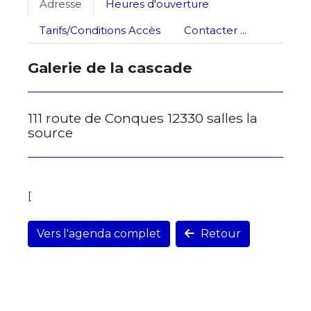
Statut / Organisation
Adresse
Heures d'ouverture
Tarifs/Conditions Accès
Contacter ...
J'accepte les
termes et conditions
Galerie de la cascade
* Champ obligatoire
111 route de Conques 12330 salles la
source
[
Vers l'agenda complet
Retour