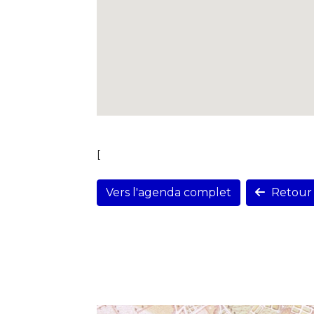
[
Vers l'agenda complet
Retour