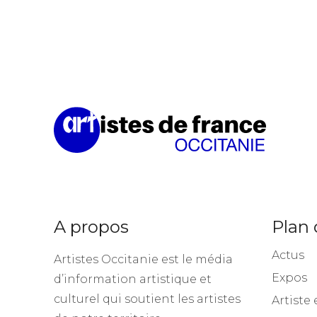
A propos
Plan 
Actus
Artistes Occitanie est le média
Expos
d’information artistique et
culturel qui soutient les artistes
Artiste 