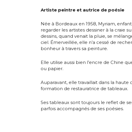
Adresse email
Artiste peintre et autrice de poésie
Nom
Née à Bordeaux en 1958, Myriam, enfant, 
regarder les artistes dessiner à la craie sur
dessins, quand venait la pluie, se méla
Adresse email
Prénom
ciel. Émerveillée, elle n’a cessé de rech
bonheur à travers sa peinture.
Nom
Statut / Orga
Elle utilise aussi bien l’encre de Chine que
ou papier.
Prénom
J'accepte l
Auparavant, elle travaillait dans la haute 
formation de restauratrice de tableaux.
Statut / Orga
* Champ oblig
Ses tableaux sont toujours le reflet de se
parfois accompagnés de ses poésies.
J'accepte l