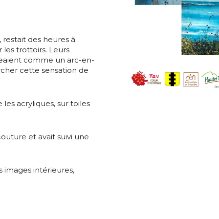
*
restait des heures à
 les trottoirs. Leurs
ngeaient comme un arc-en-
*
ercher cette sensation de
nisation
 les acryliques, sur toiles
es
termes et conditions
couture et avait suivi une
nisation
atoire
s images intérieures,
es
termes et conditions