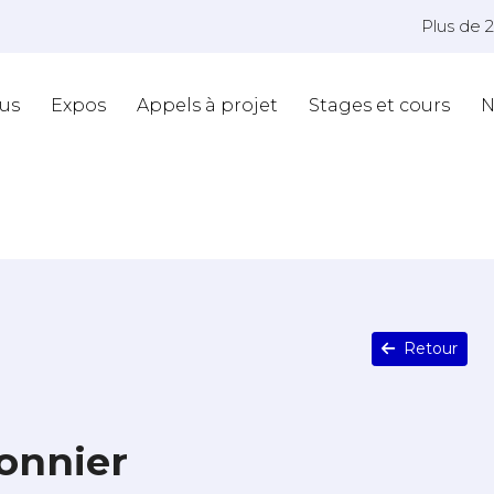
Plus de 
us
Expos
Appels à projet
Stages et cours
N
Retour
onnier