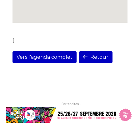
[
Vers l'agenda complet
Retour
- Partenaires -