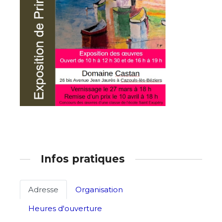
Adresse email*
Nom
Prénom
Adresse email*
Statut / Organisation
Nom
J'accepte les
termes et conditions
Prénom
Infos pratiques
* Champ obligatoire
Statut / Organisation
Adresse
Organisation
Heures d'ouverture
J'accepte les
termes et conditions