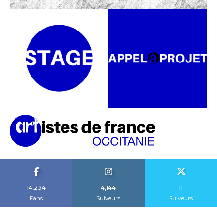
14,234
4,144
11
Fans
Suiveurs
Suiveurs