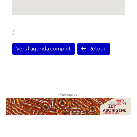
[
Vers l'agenda complet
Retour
- Partenaires -