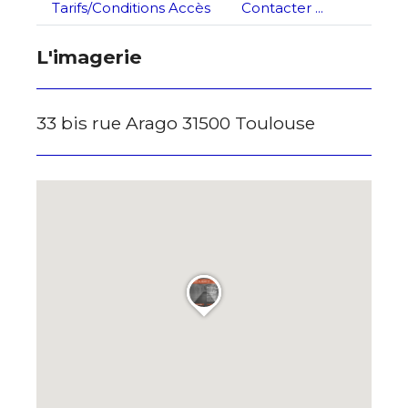
Nom
Tarifs/Conditions Accès
Contacter ...
J'accepte les
termes et conditions
L'imagerie
Prénom
* Champ obligatoire
33 bis rue Arago 31500 Toulouse
Statut / Organisation
J'accepte les
termes et conditions
* Champ obligatoire