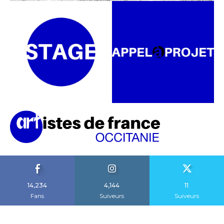
14,234
4,144
11
Fans
Suiveurs
Suiveurs