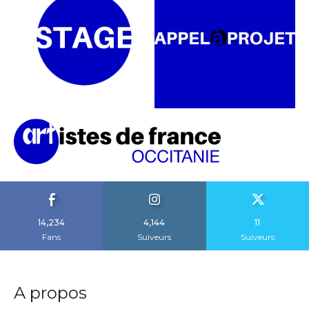
14,234
4,144
11
Fans
Suiveurs
Suiveurs
A propos