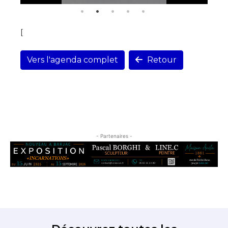
[
Vers l'agenda complet
Retour
- Partenaires -