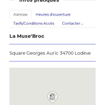
Statut / Organisation
Nom
Adresse
Heures d'ouverture
J'accepte les
termes et conditions
Tarifs/Conditions Accès
Contacter ...
Prénom
La Muse'Broc
* Champ obligatoire
Statut / Organisation
Square Georges Auric 34700 Lodève
J'accepte les
termes et conditions
* Champ obligatoire