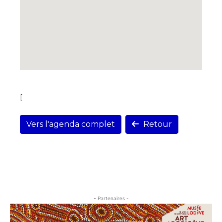
[
Vers l'agenda complet
Retour
- Partenaires -