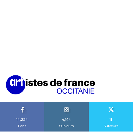
14,234
4,144
11
Fans
Suiveurs
Suiveurs