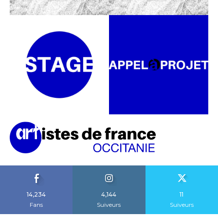
14,234
4,144
11
Fans
Suiveurs
Suiveurs