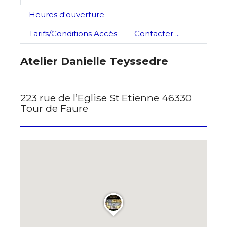
Adresse email*
Heures d'ouverture
Tarifs/Conditions Accès
Contacter ...
Nom
Atelier Danielle Teyssedre
Prénom
Adresse email*
223 rue de l’Eglise St Etienne 46330
Tour de Faure
Statut / Organisation
Nom
J'accepte les
termes et conditions
Prénom
* Champ obligatoire
Statut / Organisation
J'accepte les
termes et conditions