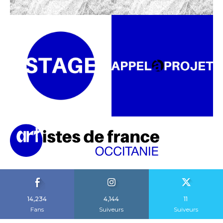
14,234
4,144
11
Fans
Suiveurs
Suiveurs