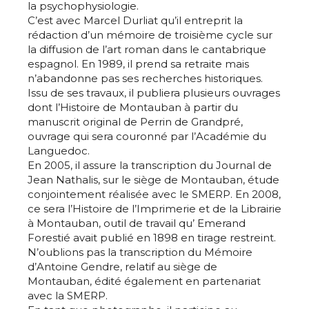
la psychophysiologie.
C’est avec Marcel Durliat qu’il entreprit la
rédaction d’un mémoire de troisième cycle sur
la diffusion de l’art roman dans le cantabrique
espagnol. En 1989, il prend sa retraite mais
n’abandonne pas ses recherches historiques.
Issu de ses travaux, il publiera plusieurs ouvrages
dont l’Histoire de Montauban à partir du
manuscrit original de Perrin de Grandpré,
ouvrage qui sera couronné par l’Académie du
Languedoc.
En 2005, il assure la transcription du Journal de
Jean Nathalis, sur le siège de Montauban, étude
Adresse email*
conjointement réalisée avec le SMERP. En 2008,
ce sera l’Histoire de l’Imprimerie et de la Librairie
à Montauban, outil de travail qu’ Emerand
Nom
Forestié avait publié en 1898 en tirage restreint.
N’oublions pas la transcription du Mémoire
d’Antoine Gendre, relatif au siège de
Prénom
Montauban, édité également en partenariat
Adresse email*
avec la SMERP.