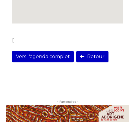
[
Vers l'agenda complet
Retour
- Partenaires -