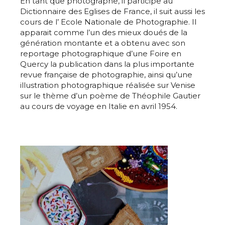
En tant que photographe, il participe au
Statut / Organisation
Dictionnaire des Eglises de France, il suit aussi les
Nom
cours de l’ Ecole Nationale de Photographie. Il
apparait comme l’un des mieux doués de la
J'accepte les
termes et conditions
génération montante et a obtenu avec son
Prénom
reportage photographique d’une Foire en
Quercy la publication dans la plus importante
revue française de photographie, ainsi qu’une
* Champ obligatoire
Statut / Organisation
illustration photographique réalisée sur Venise
sur le thème d’un poème de Théophile Gautier
au cours de voyage en Italie en avril 1954.
J'accepte les
termes et conditions
* Champ obligatoire